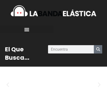
El Que
Busca...