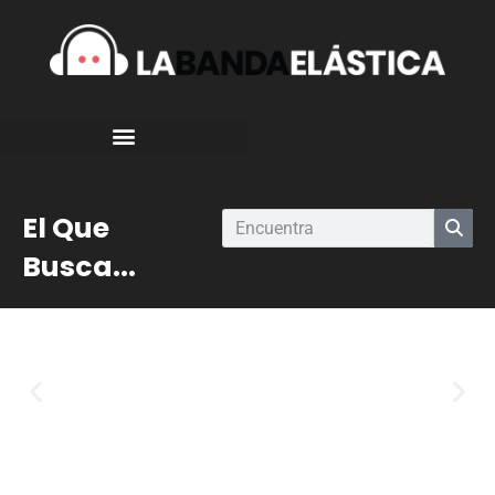
El Que
Busca...