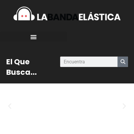
El Que
Busca...