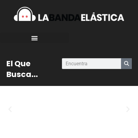
El Que
Busca...