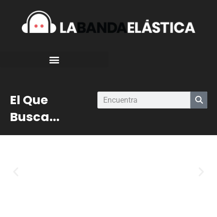
El Que
Busca...