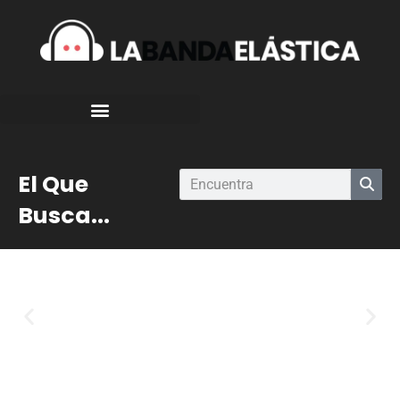
El Que
Busca...