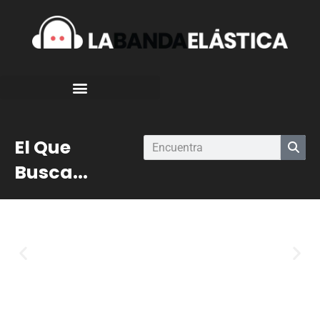
El Que
Busca...