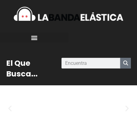
El Que
Busca...