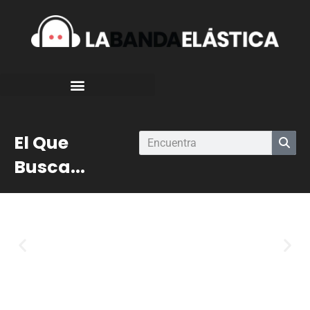
El Que
Busca...