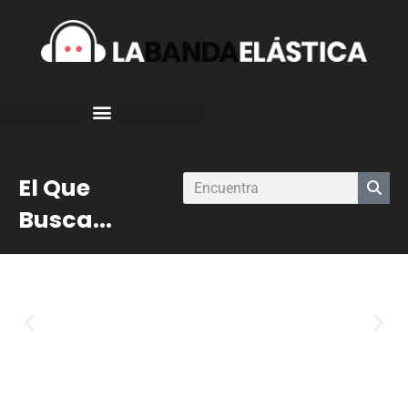
El Que
Busca...