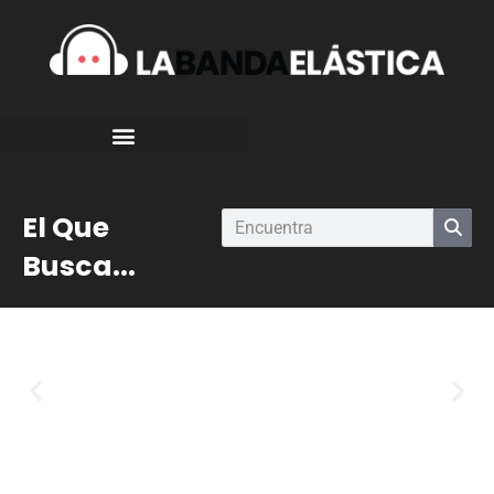
El Que
Busca...