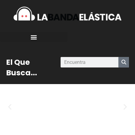
El Que
Busca...