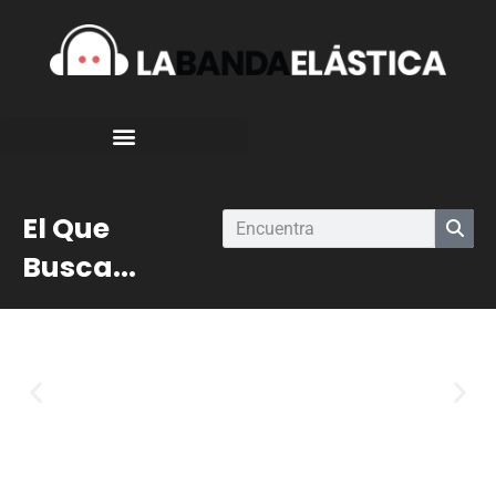
El Que
Busca...