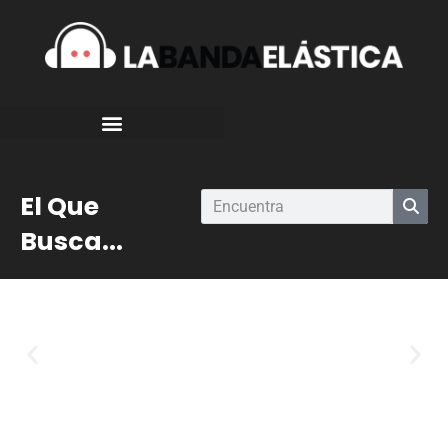
El Que
Busca...