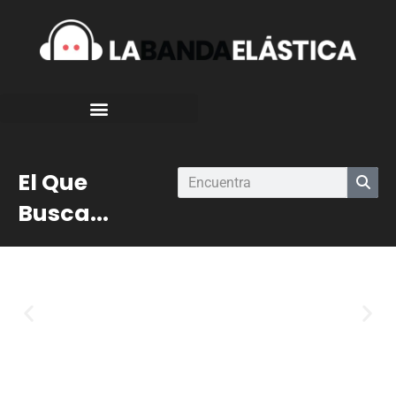
El Que
Busca...