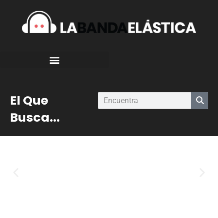
El Que
Busca...