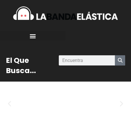
El Que
Busca...