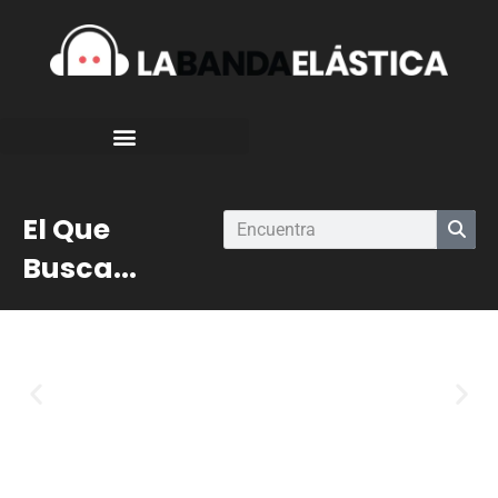
El Que
Busca...