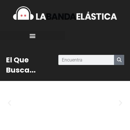
El Que
Busca...