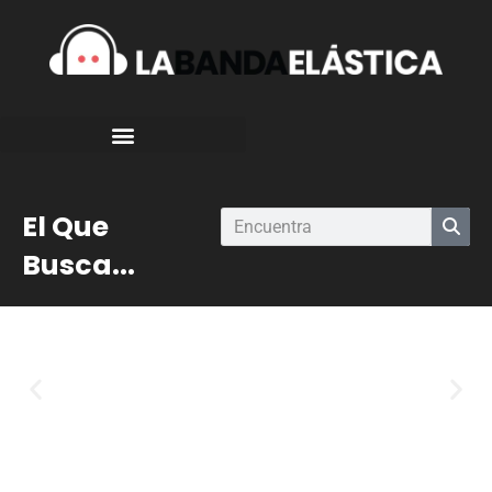
El Que
Busca...