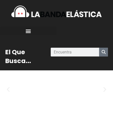
El Que
Busca...