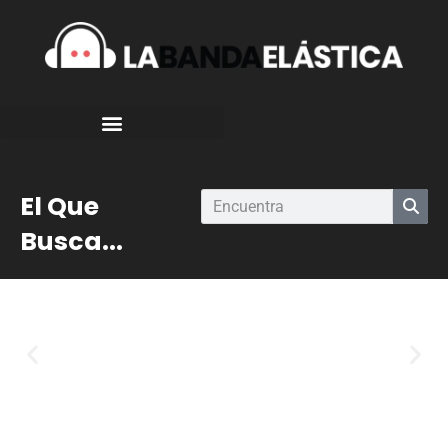
El Que
Busca...