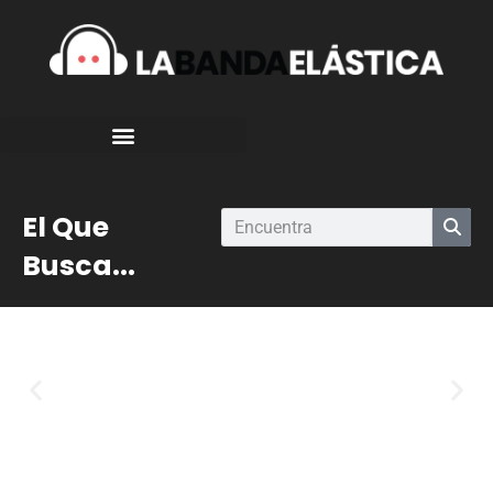
El Que
Busca...