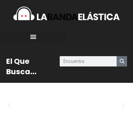
El Que
Busca...