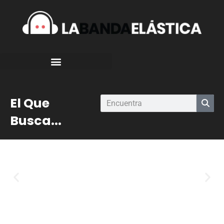
El Que
Busca...