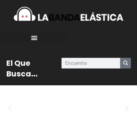
El Que
Busca...