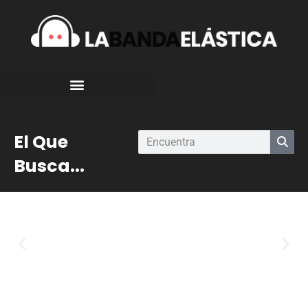
El Que
Busca...