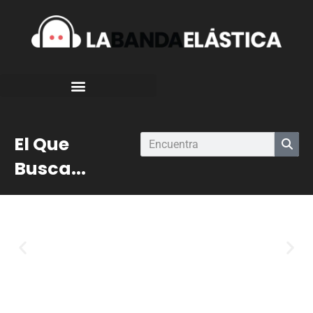
El Que
Busca...