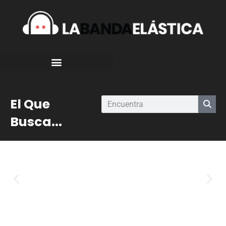
El Que
Busca...