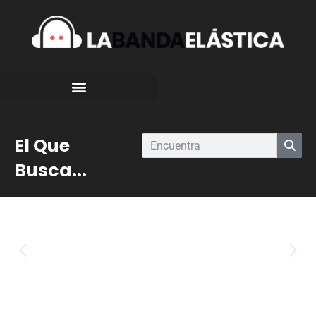
El Que
Busca...