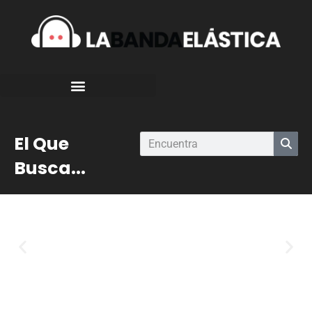
El Que
Busca...