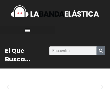
El Que
Busca...