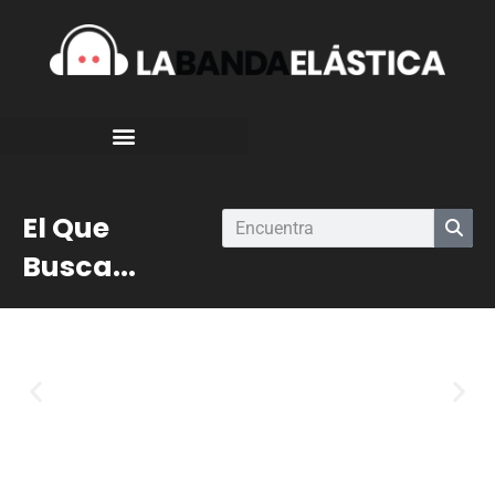
El Que
Busca...