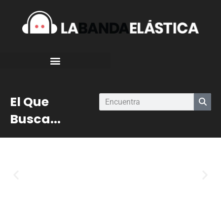
El Que
Busca...