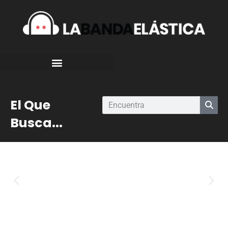
El Que
Busca...