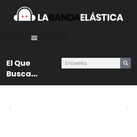
El Que
Busca...