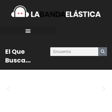
El Que
Busca...