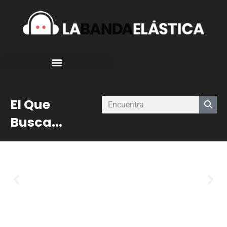
El Que
Busca...