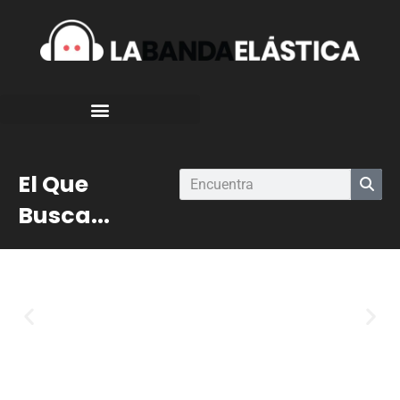
El Que
Busca...