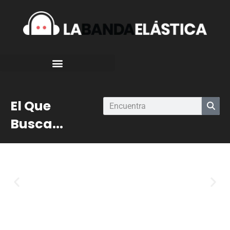
El Que
Busca...