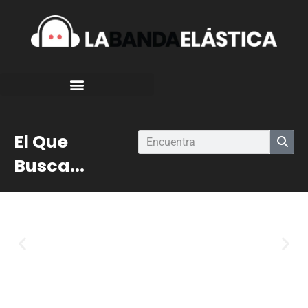
El Que
Busca...