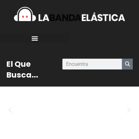
El Que
Busca...