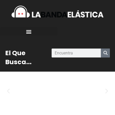
El Que
Busca...