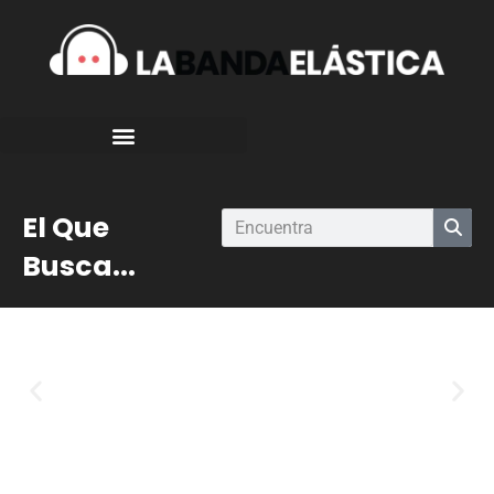
El Que
Busca...