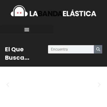
El Que
Busca...