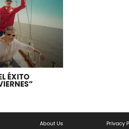
L ÉXITO
VIERNES”
About Us
Privacy P