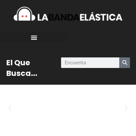
El Que
Busca...