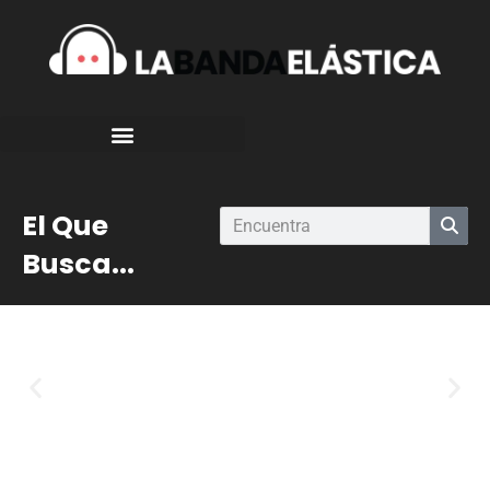
El Que
Busca...