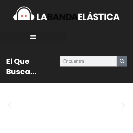
El Que
Busca...