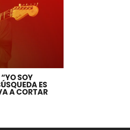
 “YO SOY
BÚSQUEDA ES
 VA A CORTAR